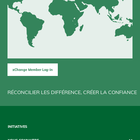
xChange Member Log-in
RÉCONCILIER LES DIFFÉRENCE, CRÉER LA CONFIANCE
Sitemap
INITIATIVES
Mobile